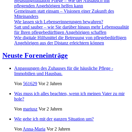
Belastungssituation Pflege – Wie der Austausch mit
pflegenden Angehörigen helfen kann
Gemeinsam statt einsam – Visionen einer Zukunft des
Miteinanders
Wie lassen sich Lebenserinnerungen bewahren?
Satt und sauber – wie Sie darüber hinaus mehr Lebensqualität
für Ihren pflegebedürftigen Angehörigen schaffen
Wie digitale Hilfsmittel die Betreuung von pflegebedürftigen
Angehörigen aus der Distanz erleichtern können
Neuste Foreneinträge
Anpassungen des Zuhauses für die häusliche Pflege -
Immobilien und Hausbau.
Von
561629
Vor 2 Jahren
Was muss ich alles beachten, wenn ich meinen Vater zu mir
hole?
Von
mariusz
Vor 2 Jahren
Wie gehe ich mit der ganzen Situation um?
Von
Anna-Maria
Vor 2 Jahren