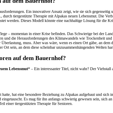
en auf dem Bauernhof?
 Pflege – momentan in einer Krise befinden. Das Schwierige bei der La
n und die Herausforderungen des Klimawandels wie Trockenheit und Sta
Überlastung, muss. Aber was wäre, wenn es einen Ort gäbe, an dem die
er Ort sein, an dem diese scheinbar unzusammenhängenden Welten ha
nioren auf dem Bauernhof?
neuem Lebensmut“
– Ein interessanter Titel, nicht wahr? Der Viehstall 
t hatte, hat eine besondere Beziehung zu Alpakas aufgebaut und sich i
ingetauscht. Es mag für ihn anfangs schwierig gewesen sein, sich an d
il einer tiergestützten Therapie für Senioren.