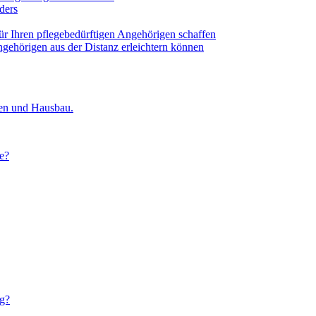
ders
für Ihren pflegebedürftigen Angehörigen schaffen
ngehörigen aus der Distanz erleichtern können
ien und Hausbau.
e?
ig?