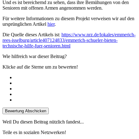
Und es ist bereichernd zu sehen, dass ihre Bemühungen von den
Senioren mit offenen Armen angenommen werden.
Für weitere Informationen zu diesem Projekt verweisen wir auf den
ursprünglichen Artikel
hier
.
Die Quelle dieses Artikels ist:
https://www.nrz.de/lokales/emmerich-
rees-isselburg/article407124833/emmerich-schueler-bieten-
technische-hilfe-fuer-senioren.html
Wie hilfreich war dieser Beitrag?
Klicke auf die Sterne um zu bewerten!
Bewertung Abschicken
Weil Du diesen Beitrag nützlich fandest...
Teile es in sozialen Netzwerken!