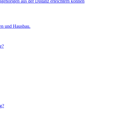
ngehörigen aus der Distanz erleichtern können
ien und Hausbau.
e?
ig?