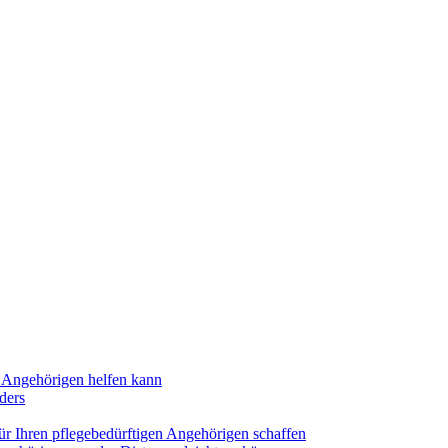
n Angehörigen helfen kann
ders
für Ihren pflegebedürftigen Angehörigen schaffen