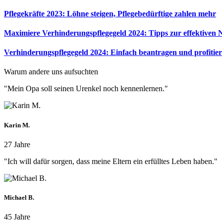
Pflegekräfte 2023: Löhne steigen, Pflegebedürftige zahlen mehr
Maximiere Verhinderungspflegegeld 2024: Tipps zur effektiven
Verhinderungspflegegeld 2024: Einfach beantragen und profitie
Warum andere uns aufsuchten
"Mein Opa soll seinen Urenkel noch kennenlernen."
Karin M.
27 Jahre
"Ich will dafür sorgen, dass meine Eltern ein erfülltes Leben haben."
Michael B.
45 Jahre