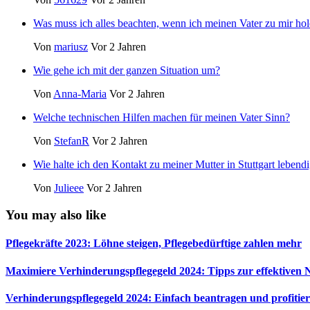
Was muss ich alles beachten, wenn ich meinen Vater zu mir hol
Von
mariusz
Vor 2 Jahren
Wie gehe ich mit der ganzen Situation um?
Von
Anna-Maria
Vor 2 Jahren
Welche technischen Hilfen machen für meinen Vater Sinn?
Von
StefanR
Vor 2 Jahren
Wie halte ich den Kontakt zu meiner Mutter in Stuttgart lebend
Von
Julieee
Vor 2 Jahren
You may also like
Pflegekräfte 2023: Löhne steigen, Pflegebedürftige zahlen mehr
Maximiere Verhinderungspflegegeld 2024: Tipps zur effektiven
Verhinderungspflegegeld 2024: Einfach beantragen und profitie