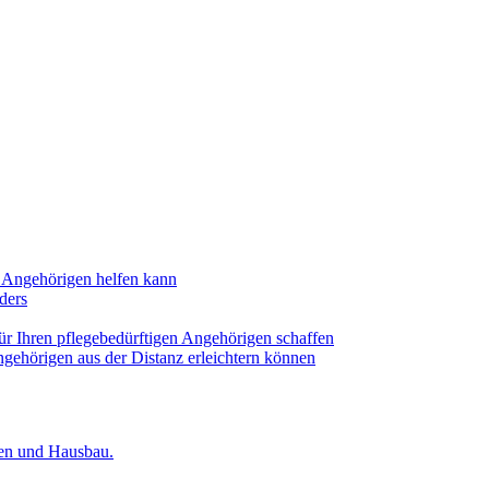
n Angehörigen helfen kann
ders
für Ihren pflegebedürftigen Angehörigen schaffen
ngehörigen aus der Distanz erleichtern können
ien und Hausbau.