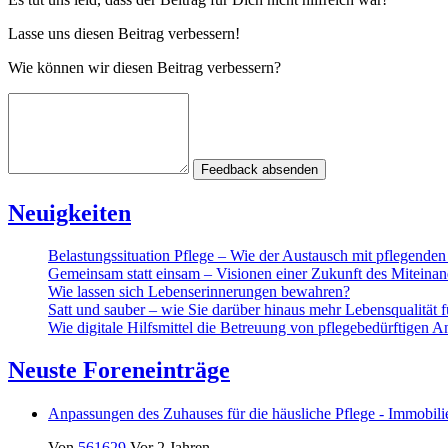
Lasse uns diesen Beitrag verbessern!
Wie können wir diesen Beitrag verbessern?
Feedback absenden
Neuigkeiten
Belastungssituation Pflege – Wie der Austausch mit pflegende
Gemeinsam statt einsam – Visionen einer Zukunft des Miteinan
Wie lassen sich Lebenserinnerungen bewahren?
Satt und sauber – wie Sie darüber hinaus mehr Lebensqualität 
Wie digitale Hilfsmittel die Betreuung von pflegebedürftigen A
Neuste Foreneinträge
Anpassungen des Zuhauses für die häusliche Pflege - Immobil
Von
561629
Vor 2 Jahren