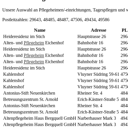
Unsere Auswahl an Pflegeheimen/-einrichtungen, Tagespflegen und we
Postleitzahlen: 29643, 48485, 48487, 47506, 49434, 49586
Name
Adresse
PL
Heideresidenz im Stich
Hauptstrasse 26
296
Alten- und
Pflegeheim
Eichenhof
Bahnhofstr 16
296
Heideresidenz im Stich
Hauptstrasse 26
296
Alten- und
Pflegeheim
Eichenhof
Bahnhofstr 16
296
Alten- und
Pflegeheim
Eichenhof
Bahnhofstr 16
296
Heideresidenz im Stich
Hauptstrasse 26
296
Kahlenshof
Vluyner Südring 59-61
475
Kahlenshof
Vluyner Südring 59-61
475
Kahlenshof
Vluyner Südring 59-61
475
Antonius-Stift Neuenkirchen
Rheiner Str. 4
484
Betreuungszentrum St. Arnold
Erich-Kästner-Straße 5
484
Antonius-Stift Neuenkirchen
Rheiner Str. 4
484
Betreuungszentrum St. Arnold
Erich-Kästner-Straße 5
484
Altenpflegeheim Haus Bergquell GmbH
Narberhauser Mark 3
494
Altenpflegeheim Haus Bergquell GmbH
Narberhauser Mark 3
494