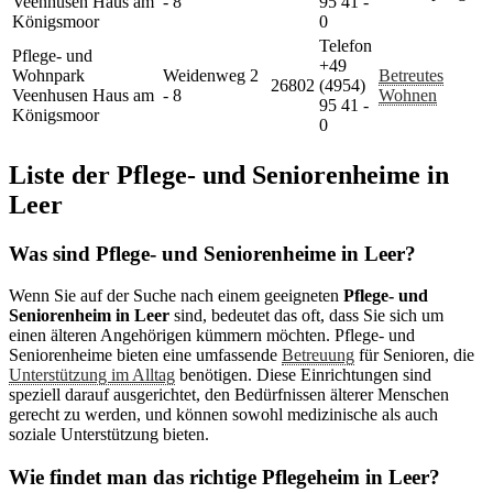
Veenhusen Haus am
- 8
95 41 -
Königsmoor
0
Telefon
Pflege- und
+49
Wohnpark
Weidenweg 2
Betreutes
26802
(4954)
Veenhusen Haus am
- 8
Wohnen
95 41 -
Königsmoor
0
Liste der
Pflege- und Seniorenheime in
Leer
Was sind Pflege- und Seniorenheime in Leer?
Wenn Sie auf der Suche nach einem geeigneten
Pflege- und
Seniorenheim in Leer
sind, bedeutet das oft, dass Sie sich um
einen älteren Angehörigen kümmern möchten. Pflege- und
Seniorenheime bieten eine umfassende
Betreuung
für Senioren, die
Unterstützung im Alltag
benötigen. Diese Einrichtungen sind
speziell darauf ausgerichtet, den Bedürfnissen älterer Menschen
gerecht zu werden, und können sowohl medizinische als auch
soziale Unterstützung bieten.
Wie findet man das richtige Pflegeheim in Leer?