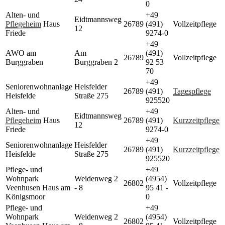
0
Alten- und
+49
Eidtmannsweg
Pflegeheim
Haus
26789
(491)
Vollzeitpflege
12
Friede
9274-0
+49
AWO am
Am
(491)
26789
Vollzeitpflege
Burggraben
Burggraben 2
92 53
70
+49
Seniorenwohnanlage
Heisfelder
26789
(491)
Tagespflege
Heisfelde
Straße 275
925520
Alten- und
+49
Eidtmannsweg
Pflegeheim
Haus
26789
(491)
Kurzzeitpflege
12
Friede
9274-0
+49
Seniorenwohnanlage
Heisfelder
26789
(491)
Kurzzeitpflege
Heisfelde
Straße 275
925520
Pflege- und
+49
Wohnpark
Weidenweg 2
(4954)
26802
Vollzeitpflege
Veenhusen Haus am
- 8
95 41 -
Königsmoor
0
Pflege- und
+49
Wohnpark
Weidenweg 2
(4954)
26802
Vollzeitpflege