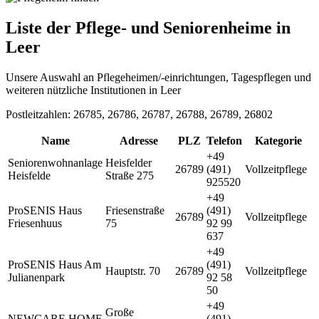
Liste der Pflege- und Seniorenheime in
Leer
Unsere Auswahl an Pflegeheimen/-einrichtungen, Tagespflegen und
weiteren nützliche Institutionen in Leer
Postleitzahlen: 26785, 26786, 26787, 26788, 26789, 26802
Name
Adresse
PLZ
Telefon
Kategorie
+49
Seniorenwohnanlage
Heisfelder
26789
(491)
Vollzeitpflege
Heisfelde
Straße 275
925520
+49
ProSENIS Haus
Friesenstraße
(491)
26789
Vollzeitpflege
Friesenhuus
75
92 99
637
+49
ProSENIS Haus Am
(491)
Hauptstr. 70
26789
Vollzeitpflege
Julianenpark
92 58
50
+49
Große
NEWCARE HOME
(491)