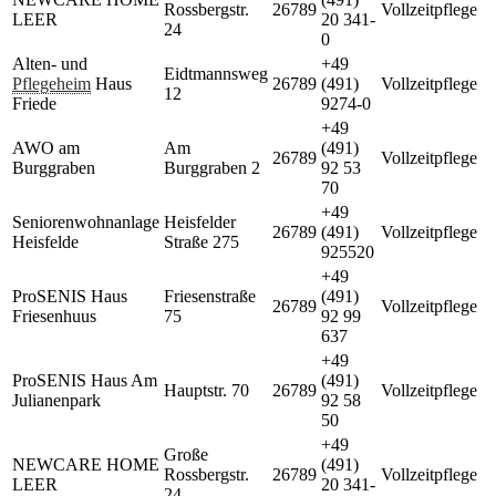
Rossbergstr.
26789
Vollzeitpflege
LEER
20 341-
24
0
Alten- und
+49
Eidtmannsweg
Pflegeheim
Haus
26789
(491)
Vollzeitpflege
12
Friede
9274-0
+49
AWO am
Am
(491)
26789
Vollzeitpflege
Burggraben
Burggraben 2
92 53
70
+49
Seniorenwohnanlage
Heisfelder
26789
(491)
Vollzeitpflege
Heisfelde
Straße 275
925520
+49
ProSENIS Haus
Friesenstraße
(491)
26789
Vollzeitpflege
Friesenhuus
75
92 99
637
+49
ProSENIS Haus Am
(491)
Hauptstr. 70
26789
Vollzeitpflege
Julianenpark
92 58
50
+49
Große
NEWCARE HOME
(491)
Rossbergstr.
26789
Vollzeitpflege
LEER
20 341-
24