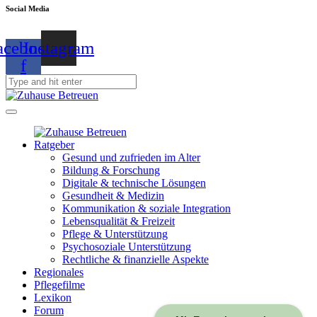
Social Media
acebook-
Instagram
f
Ratgeber
Gesund und zufrieden im Alter
Bildung & Forschung
Digitale & technische Lösungen
Gesundheit & Medizin
Kommunikation & soziale Integration
Lebensqualität & Freizeit
Pflege & Unterstützung
Psychosoziale Unterstützung
Rechtliche & finanzielle Aspekte
Regionales
Pflegefilme
Lexikon
Forum