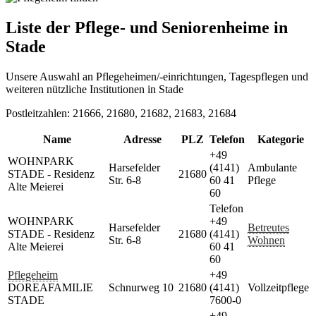
Liste der Pflege- und Seniorenheime in
Stade
Unsere Auswahl an Pflegeheimen/-einrichtungen, Tagespflegen und
weiteren nützliche Institutionen in Stade
Postleitzahlen: 21666, 21680, 21682, 21683, 21684
Name
Adresse
PLZ
Telefon
Kategorie
+49
WOHNPARK
Harsefelder
(4141)
Ambulante
STADE - Residenz
21680
Str. 6-8
60 41
Pflege
Alte Meierei
60
Telefon
WOHNPARK
+49
Harsefelder
Betreutes
STADE - Residenz
21680
(4141)
Str. 6-8
Wohnen
Alte Meierei
60 41
60
Pflegeheim
+49
DOREAFAMILIE
Schnurweg 10
21680
(4141)
Vollzeitpflege
STADE
7600-0
+49