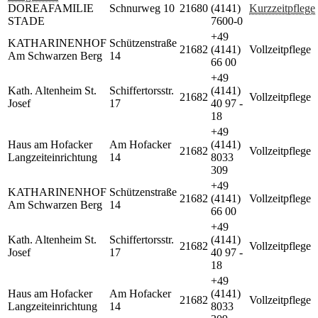
DOREAFAMILIE
Schnurweg 10
21680
(4141)
Kurzzeitpflege
STADE
7600-0
+49
KATHARINENHOF
Schützenstraße
21682
(4141)
Vollzeitpflege
Am Schwarzen Berg
14
66 00
+49
Kath. Altenheim St.
Schiffertorsstr.
(4141)
21682
Vollzeitpflege
Josef
17
40 97 -
18
+49
Haus am Hofacker
Am Hofacker
(4141)
21682
Vollzeitpflege
Langzeiteinrichtung
14
8033
309
+49
KATHARINENHOF
Schützenstraße
21682
(4141)
Vollzeitpflege
Am Schwarzen Berg
14
66 00
+49
Kath. Altenheim St.
Schiffertorsstr.
(4141)
21682
Vollzeitpflege
Josef
17
40 97 -
18
+49
Haus am Hofacker
Am Hofacker
(4141)
21682
Vollzeitpflege
Langzeiteinrichtung
14
8033