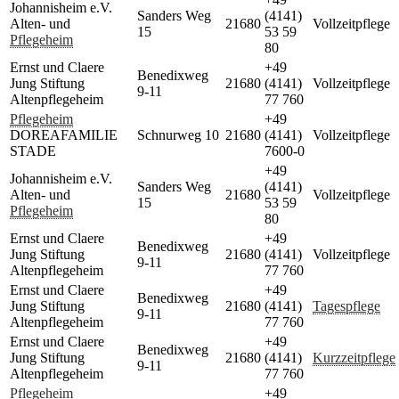
Johannisheim e.V.
Sanders Weg
(4141)
Alten- und
21680
Vollzeitpflege
15
53 59
Pflegeheim
80
Ernst und Claere
+49
Benedixweg
Jung Stiftung
21680
(4141)
Vollzeitpflege
9-11
Altenpflegeheim
77 760
Pflegeheim
+49
DOREAFAMILIE
Schnurweg 10
21680
(4141)
Vollzeitpflege
STADE
7600-0
+49
Johannisheim e.V.
Sanders Weg
(4141)
Alten- und
21680
Vollzeitpflege
15
53 59
Pflegeheim
80
Ernst und Claere
+49
Benedixweg
Jung Stiftung
21680
(4141)
Vollzeitpflege
9-11
Altenpflegeheim
77 760
Ernst und Claere
+49
Benedixweg
Jung Stiftung
21680
(4141)
Tagespflege
9-11
Altenpflegeheim
77 760
Ernst und Claere
+49
Benedixweg
Jung Stiftung
21680
(4141)
Kurzzeitpflege
9-11
Altenpflegeheim
77 760
Pflegeheim
+49